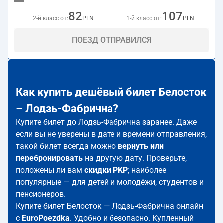
82
107
2-й класс от:
PLN
1-й класс от:
PLN
ПОЕЗД ОТПРАВИЛСЯ
Как купить дешёвый билет Белосток
– Лодзь-Фабрична?
Купите билет до Лодзь-Фабрична заранее. Даже
если вы не уверены в дате и времени отправления,
такой билет всегда можно
вернуть или
перебронировать
на другую дату. Проверьте,
положены ли вам
скидки PKP
; наиболее
популярные — для детей и молодёжи, студентов и
пенсионеров.
Купите билет Белосток — Лодзь-Фабрична онлайн
с
EuroPoezdka
. Удобно и безопасно. Купленный