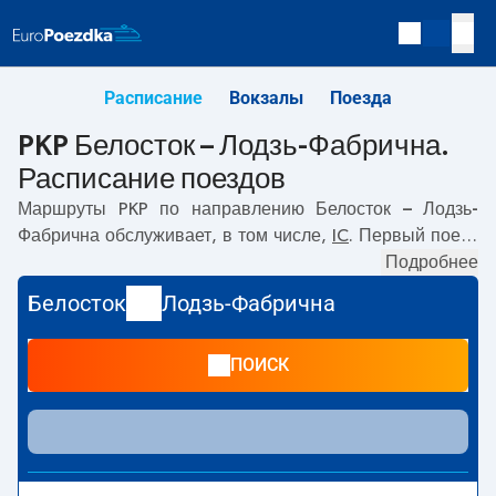
Расписание
Вокзалы
Поезда
PKP Белосток – Лодзь-Фабрична.
Расписание поездов
Маршруты PKP по направлению
Белосток – Лодзь-
Фабрична
обслуживает, в том числе,
IC
. Первый поезд
отправляется в
07:33
с вокзала PKP Белосток.
Подробнее
Последний поезд до Лодзь-Фабрична отправляется в
Белосток
Лодзь-Фабрична
20:15. По маршруту
Белосток
–
Лодзь-Фабрична
также
курсируют другие поезда:
- предлагают более низкую
ПОИСК
цену билета и, как правило, более долгое время в пути.
Поезд заканчивает маршрут на станции Лодзь-
Фабрична.