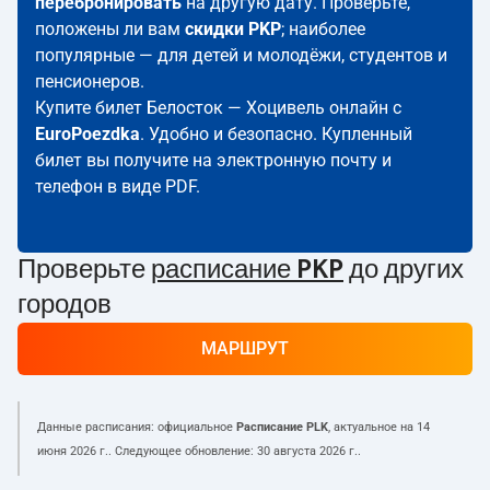
перебронировать
на другую дату. Проверьте,
положены ли вам
скидки PKP
; наиболее
популярные — для детей и молодёжи, студентов и
пенсионеров.
Купите билет Белосток — Хоцивель онлайн с
EuroPoezdka
. Удобно и безопасно. Купленный
билет вы получите на электронную почту и
телефон в виде PDF.
Проверьте
расписание PKP
до других
городов
МАРШРУТ
Данные расписания: официальное
Расписание PLK
, актуальное на
14
июня 2026 г.
. Следующее обновление:
30 августа 2026 г.
.