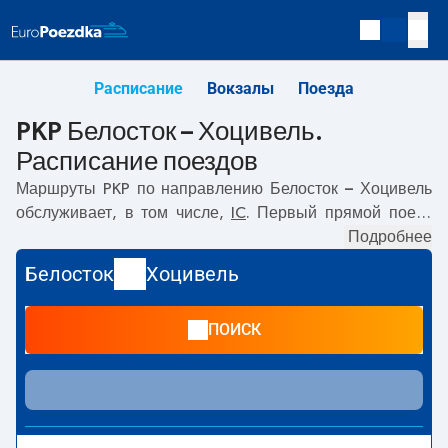
Расписание
Вокзалы
Поезда
PKP Белосток – Хоцивель.
Расписание поездов
Маршруты PKP по направлению
Белосток – Хоцивель
обслуживает, в том числе,
IC
. Первый прямой поезд
отправляется в
06:25
с вокзала PKP Белосток.
Подробнее
Последний поезд до Хоцивель отправляется в 12:46.
Белосток
Хоцивель
Самое быстрое путешествие предлагает прямой поезд
RYBAK
. Поездка на нём занимает
10:30
. По маршруту
ПОИСК
Белосток
–
Хоцивель
также курсируют другие поезда:
-
предлагают более низкую цену билета и, как правило,
более долгое время в пути. Поезд заканчивает маршрут
на станции Хоцивель.