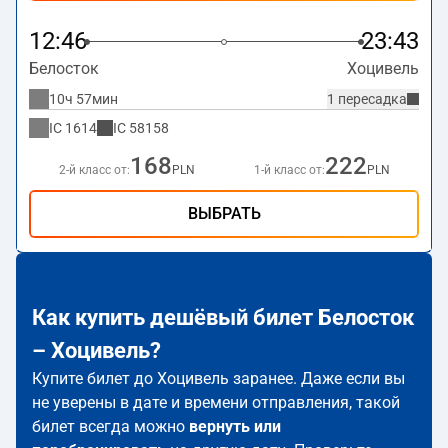
12:46
23:43
Белосток
Хоцивель
10ч 57мин
1 пересадка
IC
1614
IC
58158
168
222
2-й класс от:
PLN
1-й класс от:
PLN
ВЫБРАТЬ
Как купить дешёвый билет Белосток
– Хоцивель?
Купите билет до Хоцивель заранее. Даже если вы
не уверены в дате и времени отправления, такой
билет всегда можно
вернуть или