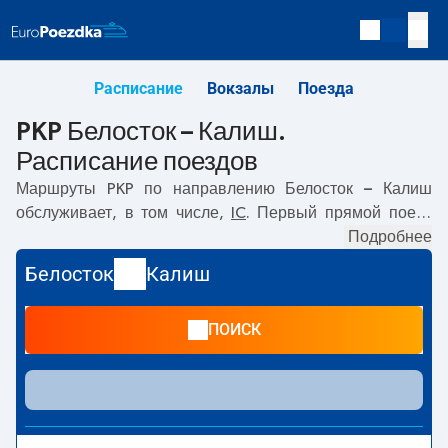
Расписание
Вокзалы
Поезда
PKP Белосток – Калиш.
Расписание поездов
Маршруты PKP по направлению
Белосток – Калиш
обслуживает, в том числе,
IC
. Первый прямой поезд
отправляется в
06:15
с вокзала PKP Белосток по адресу
Подробнее
Kolejowa, 15-001 Bialystok
. Последний поезд до Калиш
Белосток
Калиш
отправляется в 20:15. Самое быстрое путешествие
предлагает прямой поезд
MICKIEWICZ
. Поездка на нём
ПОИСК
занимает
04:34
. По маршруту
Белосток
–
Калиш
также
курсируют другие поезда:
- предлагают более низкую
цену билета и, как правило, более долгое время в пути.
Поезд заканчивает маршрут на станции Калиш по
адресу
62-800 Kalisz
.