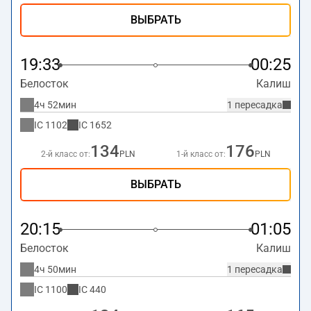
ВЫБРАТЬ
19:33
00:25
Белосток
Калиш
4ч 52мин
1 пересадка
IC
1102
IC
1652
134
176
2-й класс от:
PLN
1-й класс от:
PLN
ВЫБРАТЬ
20:15
01:05
Белосток
Калиш
4ч 50мин
1 пересадка
IC
1100
IC
440