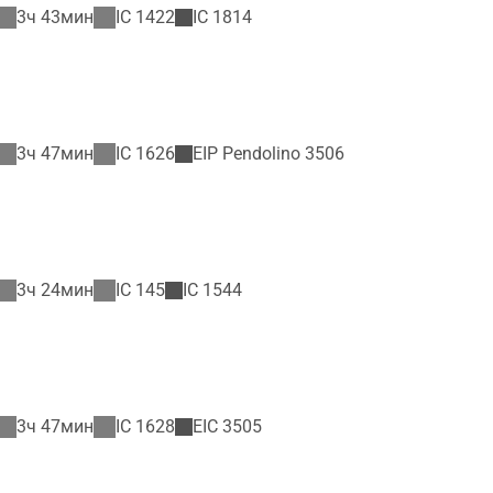
3ч 43мин
IC
1422
IC
1814
3ч 47мин
IC
1626
EIP Pendolino
3506
3ч 24мин
IC
145
IC
1544
3ч 47мин
IC
1628
EIC
3505