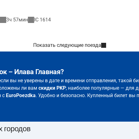
3ч 57мин
IC
1614
Показать следующие поезда
ок – Илава Главная?
если вы не уверены в дате и времени отправления, такой 
положены ли вам
скидки PKP
; наиболее популярные — для д
н с
EuroPoezdka
. Удобно и безопасно. Купленный билет вы 
х городов