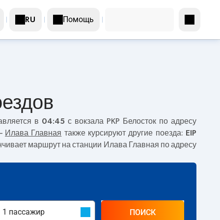
Помощь
RU
оездов
авляется в
04:45
с вокзала PKP Белосток по адресу
–
Илава Главная
также курсируют другие поезда:
EIP
канчивает маршрут на станции Илава Главная по адресу
ПОИСК