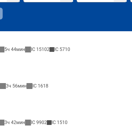
5ч 44мин
IC
15102
IC
5710
3ч 56мин
IC
1618
3ч 42мин
IC
9902
IC
1510