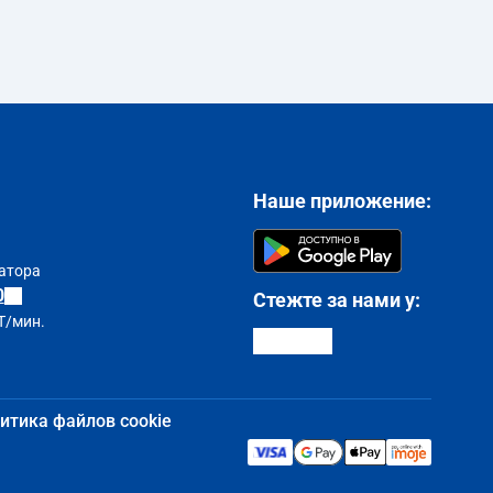
Наше приложение:
атора
0
Стежте за нами у:
T/мин.
итика файлов cookie