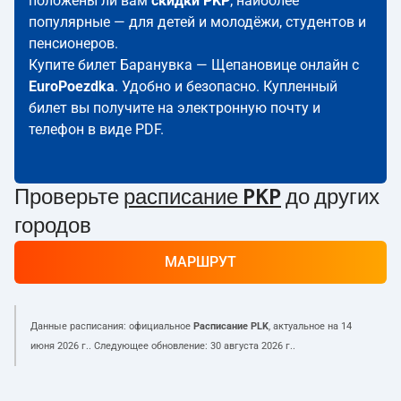
положены ли вам
скидки PKP
; наиболее
популярные — для детей и молодёжи, студентов и
пенсионеров.
Купите билет Баранувка — Щепановице онлайн с
EuroPoezdka
. Удобно и безопасно. Купленный
билет вы получите на электронную почту и
телефон в виде PDF.
Проверьте
расписание PKP
до других
городов
МАРШРУТ
Данные расписания: официальное
Расписание PLK
, актуальное на
14
июня 2026 г.
. Следующее обновление:
30 августа 2026 г.
.