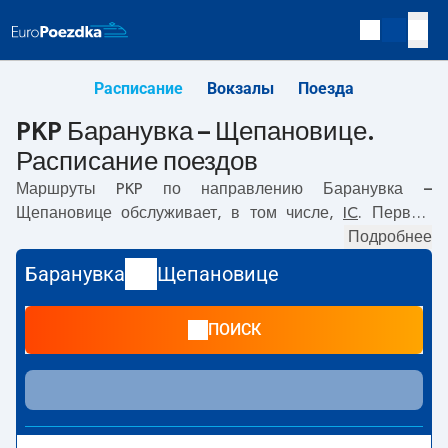
Расписание
Вокзалы
Поезда
PKP Баранувка – Щепановице.
Расписание поездов
Маршруты PKP по направлению
Баранувка –
Щепановице
обслуживает, в том числе,
IC
. Первый
прямой поезд отправляется в
08:54
с вокзала PKP
Подробнее
Баранувка. Последний поезд до Щепановице
Баранувка
Щепановице
отправляется в 08:54. Самое быстрое путешествие
предлагает прямой поезд
JADWIGA
. Поездка на нём
ПОИСК
занимает
00:23
. В настоящее время по маршруту
Баранувка
–
Щепановице
не курсируют другие поезда
перевозчика PKP Intercity. Поезд заканчивает маршрут
на станции Щепановице.