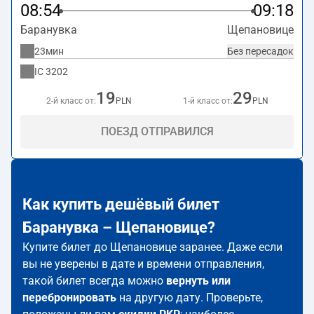
08:54
09:18
Баранувка
Щепановице
23мин
Без пересадок
IC
3202
19
29
2-й класс от:
PLN
1-й класс от:
PLN
ПОЕЗД ОТПРАВИЛСЯ
Как купить дешёвый билет
Баранувка – Щепановице?
Купите билет до Щепановице заранее. Даже если
вы не уверены в дате и времени отправления,
такой билет всегда можно
вернуть или
перебронировать
на другую дату. Проверьте,