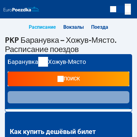
Расписание
Вокзалы
Поезда
PKP Баранувка – Хожув-Място.
Расписание поездов
Баранувка
Хожув-Място
ПОИСК
Как купить дешёвый билет