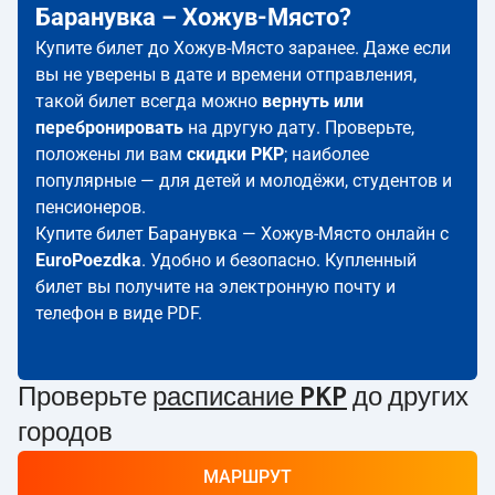
Баранувка – Хожув-Място?
Купите билет до Хожув-Място заранее. Даже если
вы не уверены в дате и времени отправления,
такой билет всегда можно
вернуть или
перебронировать
на другую дату. Проверьте,
положены ли вам
скидки PKP
; наиболее
популярные — для детей и молодёжи, студентов и
пенсионеров.
Купите билет Баранувка — Хожув-Място онлайн с
EuroPoezdka
. Удобно и безопасно. Купленный
билет вы получите на электронную почту и
телефон в виде PDF.
Проверьте
расписание PKP
до других
городов
МАРШРУТ