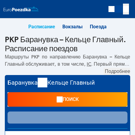
Расписание
Вокзалы
Поезда
PKP Баранувка – Кельце Главный.
Расписание поездов
Маршруты PKP по направлению
Баранувка – Кельце
Главный
обслуживает, в том числе,
IC
. Первый прямой
поезд отправляется в
08:54
с вокзала PKP Баранувка по
Подробнее
адресу
Baranówka, 32-010 Kocmyrzów Luborzyca
.
Баранувка
Кельце Главный
Последний поезд до Кельце Главный отправляется в
08:54. Самое быстрое путешествие предлагает прямой
ПОИСК
поезд
JADWIGA
. Поездка на нём занимает
01:41
. В
настоящее время по маршруту
Баранувка
–
Кельце
Главный
не курсируют другие поезда перевозчика PKP
Intercity. Поезд заканчивает маршрут на станции Кельце
Главный по адресу
Plac Niepodleglości, 25-560 Kielce
.