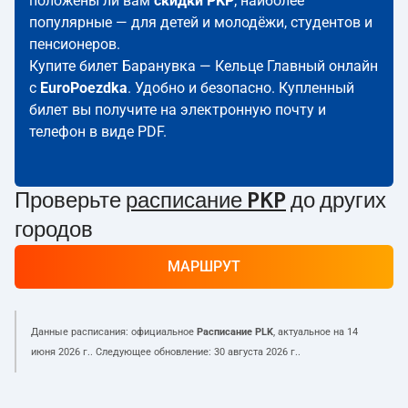
положены ли вам
скидки PKP
; наиболее
популярные — для детей и молодёжи, студентов и
пенсионеров.
Купите билет Баранувка — Кельце Главный онлайн
с
EuroPoezdka
. Удобно и безопасно. Купленный
билет вы получите на электронную почту и
телефон в виде PDF.
Проверьте
расписание PKP
до других
городов
МАРШРУТ
Данные расписания: официальное
Расписание PLK
, актуальное на
14
июня 2026 г.
. Следующее обновление:
30 августа 2026 г.
.