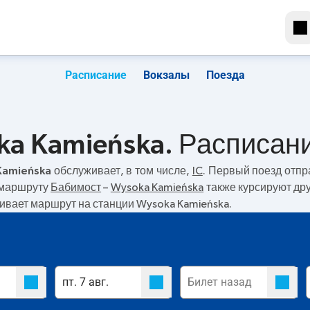
Расписание
Вокзалы
Поезда
ka Kamieńska. Расписан
Kamieńska
обслуживает, в том числе,
IC
. Первый поезд отп
о маршруту
Бабимост
–
Wysoka Kamieńska
также курсируют дру
чивает маршрут на станции Wysoka Kamieńska.