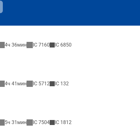
4ч 36мин
IC
7160
IC
6850
4ч 41мин
IC
5712
IC
132
5ч 31мин
IC
7504
IC
1812