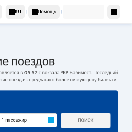
Помощь
RU
ие поездов
равляется в
05:57
с вокзала PKP Бабимост. Последний
гие поезда:
- предлагают более низкую цену билета и,
ПОИСК