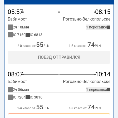
05:57
08:15
Бабимост
Рогозьно-Велкопольске
2ч 18мин
1 пересадка
IC
7160
IC
6813
55
74
2-й класс от:
PLN
1-й класс от:
PLN
ПОЕЗД ОТПРАВИЛСЯ
08:07
10:14
Бабимост
Рогозьно-Велкопольске
2ч 06мин
1 пересадка
IC
7204
IC
3816
55
74
2-й класс от:
PLN
1-й класс от:
PLN