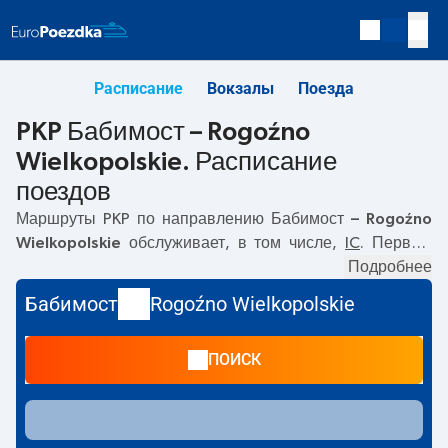
Расписание
Вокзалы
Поезда
PKP Бабимост – Rogoźno
Wielkopolskie. Расписание
поездов
Маршруты PKP по направлению
Бабимост – Rogoźno
Wielkopolskie
обслуживает, в том числе,
IC
. Первый
поезд отправляется в
05:57
с вокзала PKP Бабимост.
Подробнее
Последний поезд до Rogoźno Wielkopolskie
Бабимост
Rogoźno Wielkopolskie
отправляется в 12:16. По маршруту
Бабимост
–
Rogoźno
Wielkopolskie
также курсируют другие поезда:
-
ПОИСК
предлагают более низкую цену билета и, как правило,
более долгое время в пути. Поезд заканчивает маршрут
на станции Rogoźno Wielkopolskie.