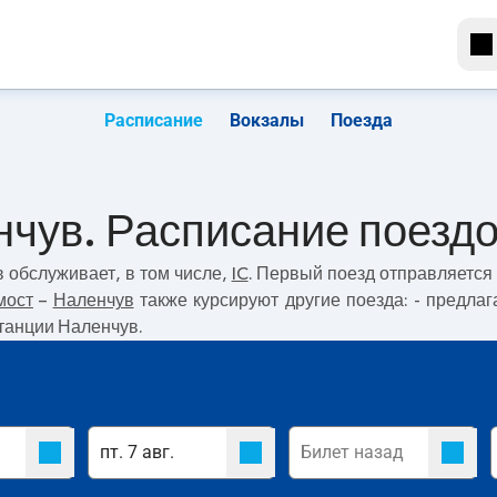
Расписание
Вокзалы
Поезда
нчув. Расписание поезд
в
обслуживает, в том числе,
IC
. Первый поезд отправляется
мост
–
Наленчув
также курсируют другие поезда:
- предлаг
станции Наленчув.