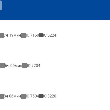
7ч 19мин
IC
7160
IC
5224
6ч 09мин
IC
7204
8ч 06мин
IC
7504
IC
8220