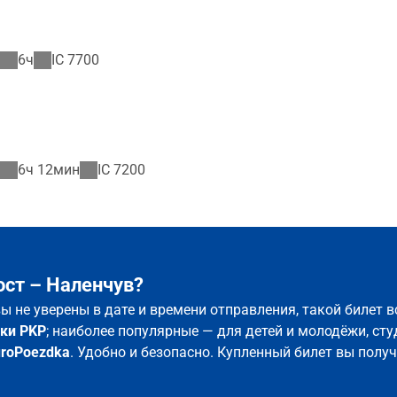
6ч
IC
7700
6ч 12мин
IC
7200
ст – Наленчув?
вы не уверены в дате и времени отправления, такой билет
ки PKP
; наиболее популярные — для детей и молодёжи, сту
uroPoezdka
. Удобно и безопасно. Купленный билет вы полу