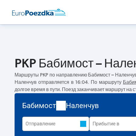
PKP Бабимост – Нале
Маршруты PKP по направлению
Бабимост – Наленчу
Наленчув отправляется в 16:04. По маршруту
Баби
долгое время в пути. Поезд заканчивает маршрут на 
Бабимост
Наленчув