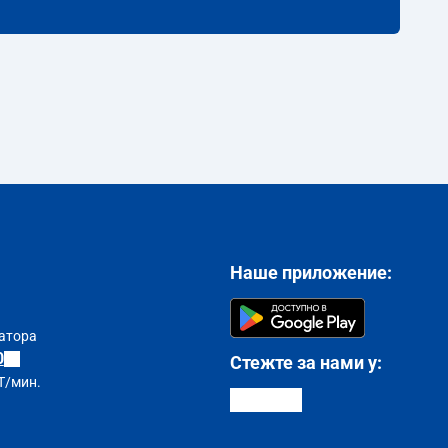
Наше приложение:
атора
0
Стежте за нами у:
T/мин.