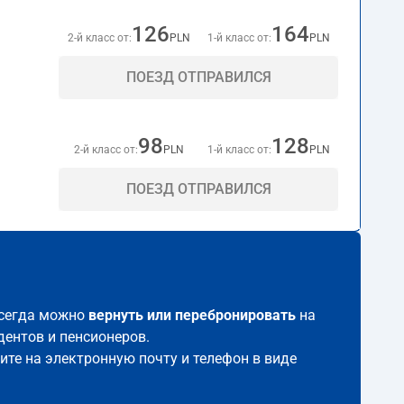
126
164
2-й класс от:
PLN
1-й класс от:
PLN
ПОЕЗД ОТПРАВИЛСЯ
98
128
2-й класс от:
PLN
1-й класс от:
PLN
ПОЕЗД ОТПРАВИЛСЯ
 всегда можно
вернуть или перебронировать
на
дентов и пенсионеров.
чите на электронную почту и телефон в виде