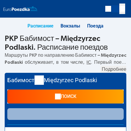
Расписание
Вокзалы
Поезда
PKP Бабимост – Międzyrzec
Podlaski. Расписание поездов
Маршруты PKP по направлению
Бабимост – Międzyrzec
Podlaski
обслуживает, в том числе,
IC
. Первый поезд
отправляется в
05:57
с вокзала PKP Бабимост.
Подробнее
Последний поезд до Międzyrzec Podlaski отправляется в
Бабимост
Międzyrzec Podlaski
16:04. По маршруту
Бабимост
–
Międzyrzec Podlaski
также курсируют другие поезда:
- предлагают более
ПОИСК
низкую цену билета и, как правило, более долгое время
в пути. Поезд заканчивает маршрут на станции
Międzyrzec Podlaski.