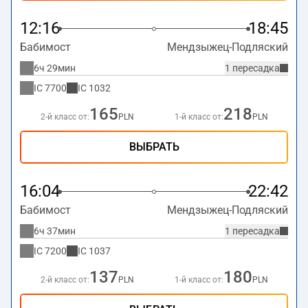
12:16
18:45
Бабимост
Мендзыжец-Подляский
6ч 29мин
1 пересадка
IC
7700
IC
1032
165
218
2-й класс от:
PLN
1-й класс от:
PLN
ВЫБРАТЬ
16:04
22:42
Бабимост
Мендзыжец-Подляский
6ч 37мин
1 пересадка
IC
7200
IC
1037
137
180
2-й класс от:
PLN
1-й класс от:
PLN