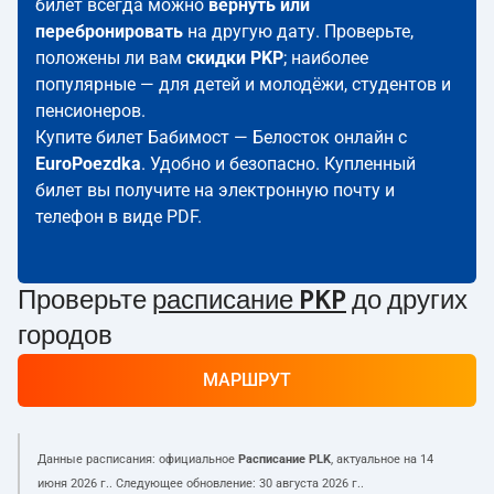
билет всегда можно
вернуть или
перебронировать
на другую дату. Проверьте,
положены ли вам
скидки PKP
; наиболее
популярные — для детей и молодёжи, студентов и
пенсионеров.
Купите билет Бабимост — Белосток онлайн с
EuroPoezdka
. Удобно и безопасно. Купленный
билет вы получите на электронную почту и
телефон в виде PDF.
Проверьте
расписание PKP
до других
городов
МАРШРУТ
Данные расписания: официальное
Расписание PLK
, актуальное на
14
июня 2026 г.
. Следующее обновление:
30 августа 2026 г.
.