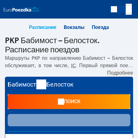
Расписание
Вокзалы
Поезда
PKP Бабимост – Белосток.
Расписание поездов
Маршруты PKP по направлению
Бабимост – Белосток
обслуживает, в том числе,
IC
. Первый прямой поезд
отправляется в
05:57
с вокзала PKP Бабимост.
Подробнее
Последний поезд до Белосток отправляется в 16:04.
Бабимост
Белосток
Самое быстрое путешествие предлагает прямой поезд
LUBUSZANIN
. Поездка на нём занимает
06:16
. По
ПОИСК
маршруту
Бабимост
–
Белосток
также курсируют другие
поезда:
- предлагают более низкую цену билета и, как
правило, более долгое время в пути. Поезд заканчивает
маршрут на станции Белосток.