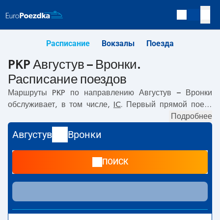
Расписание
Вокзалы
Поезда
PKP Августув – Вронки.
Расписание поездов
Маршруты PKP по направлению
Августув – Вронки
обслуживает, в том числе,
IC
. Первый прямой поезд
отправляется в
05:50
с вокзала PKP Августув.
Подробнее
Последний поезд до Вронки отправляется в 09:42.
Августув
Вронки
Самое быстрое путешествие предлагает прямой поезд
PODLASIAK
. Поездка на нём занимает
07:14
. По
ПОИСК
маршруту
Августув
–
Вронки
также курсируют другие
поезда:
- предлагают более низкую цену билета и, как
правило, более долгое время в пути. Поезд заканчивает
маршрут на станции Вронки.