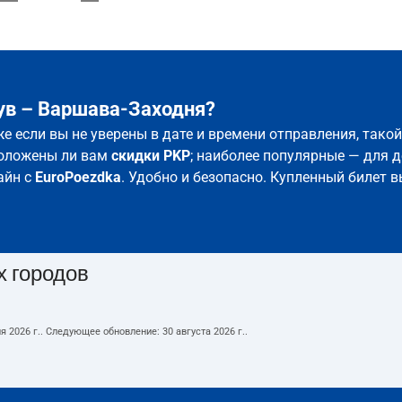
ув – Варшава-Заходня?
е если вы не уверены в дате и времени отправления, тако
положены ли вам
скидки PKP
; наиболее популярные — для д
айн с
EuroPoezdka
. Удобно и безопасно. Купленный билет в
х городов
я 2026 г.
. Следующее обновление:
30 августа 2026 г.
.