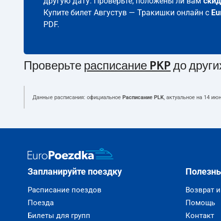
другую дату. Проверьте, положены ли вам
скид
Купите билет Августув — Тракишки онлайн с
Eu
PDF.
Проверьте
расписание PKP
до други
Данные расписания: официальное
Расписание PLK
, актуальное на
14 июн
Запланируйте поездку
Полезн
Расписание поездов
Возврат 
Поезда
Помощь
Билеты для групп
Контакт