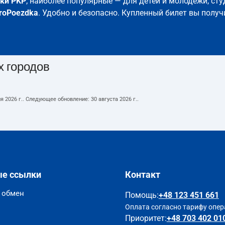
ки PKP
; наиболее популярные — для детей и молодёжи, сту
roPoezdka
. Удобно и безопасно. Купленный билет вы получ
х городов
я 2026 г.
. Следующее обновление:
30 августа 2026 г.
.
ые ссылки
Контакт
и обмен
Помощь
:
+48 123 451 661
Оплата согласно тарифу опер
Приоритет:
+48 703 402 01