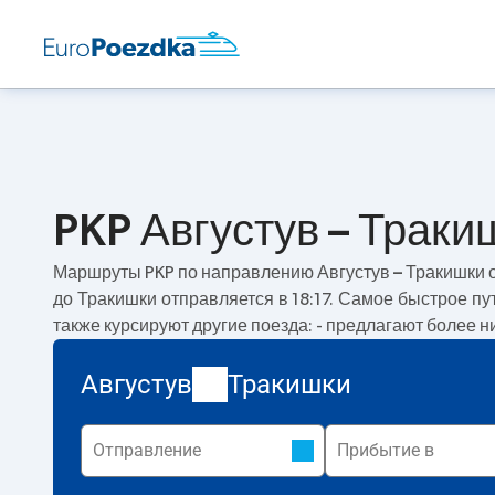
PKP Августув – Траки
Маршруты PKP по направлению
Августув – Тракишки
о
до Тракишки отправляется в 18:17. Самое быстрое п
также курсируют другие поезда:
- предлагают более н
Августув
Тракишки