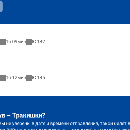
1ч 09мин
IC
142
1ч 12мин
IC
146
ув – Тракишки?
вы не уверены в дате и времени отправления, такой билет