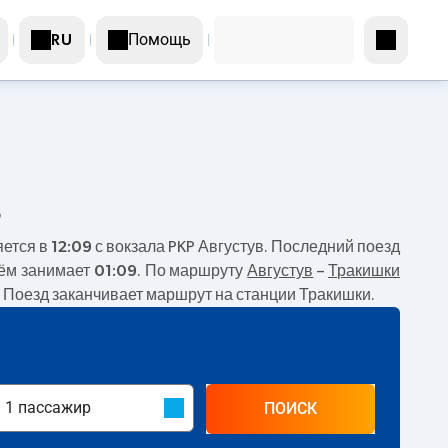
Помощь
RU
в
яется в
12:09
с вокзала PKP Августув. Последний поезд
нём занимает
01:09
. По маршруту
Августув
–
Тракишки
и. Поезд заканчивает маршрут на станции Тракишки.
ПОИСК