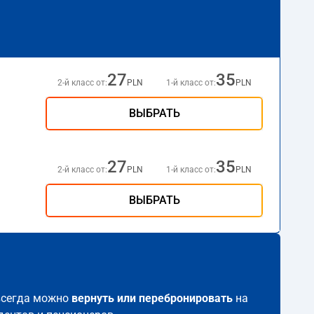
27
35
2-й класс от:
PLN
1-й класс от:
PLN
ВЫБРАТЬ
27
35
2-й класс от:
PLN
1-й класс от:
PLN
ВЫБРАТЬ
 всегда можно
вернуть или перебронировать
на