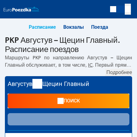
Расписание
Вокзалы
Поезда
PKP Августув – Щецин Главный.
Расписание поездов
Маршруты PKP по направлению
Августув – Щецин
Главный
обслуживает, в том числе,
IC
. Первый прямой
поезд отправляется в
05:50
с вокзала PKP Августув по
Подробнее
адресу
Kolejowa, 16-300 Augustow
. Последний поезд
Августув
Щецин Главный
до Щецин Главный отправляется в 09:42. Самое
быстрое путешествие предлагает прямой поезд
ПОИСК
PODLASIAK
. Поездка на нём занимает
08:40
. По
маршруту
Августув
–
Щецин Главный
также курсируют
другие поезда:
- предлагают более низкую цену билета
и, как правило, более долгое время в пути. Поезд
заканчивает маршрут на станции Щецин Главный по