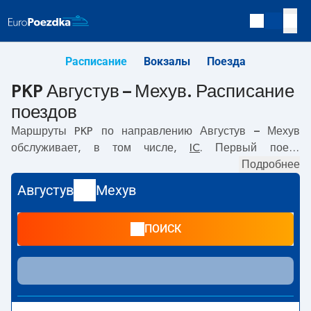
Расписание
Вокзалы
Поезда
PKP Августув – Мехув. Расписание
поездов
Маршруты PKP по направлению
Августув – Мехув
обслуживает, в том числе,
IC
. Первый поезд
отправляется в
05:50
с вокзала PKP Августув.
Подробнее
Последний поезд до Мехув отправляется в 15:51. По
Августув
Мехув
маршруту
Августув
–
Мехув
также курсируют другие
поезда:
- предлагают более низкую цену билета и, как
ПОИСК
правило, более долгое время в пути. Поезд заканчивает
маршрут на станции Мехув.