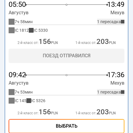
05:50
13:49
Августув
Мехув
7ч 58мин
1 пересадка
IC
1812
IC
5330
156
203
2-й класс от:
PLN
1-й класс от:
PLN
ПОЕЗД ОТПРАВИЛСЯ
09:42
17:36
Августув
Мехув
7ч 53мин
1 пересадка
IC
145
IC
5326
156
203
2-й класс от:
PLN
1-й класс от:
PLN
ВЫБРАТЬ