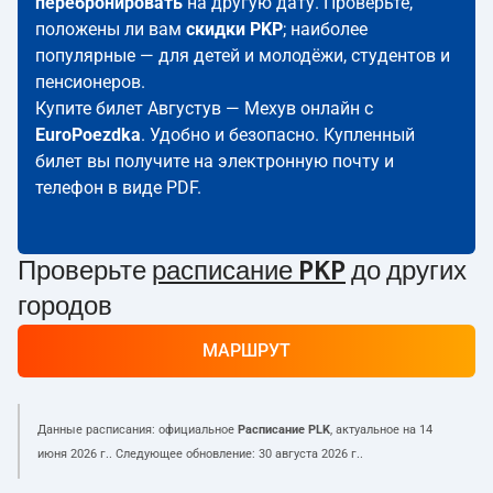
перебронировать
на другую дату. Проверьте,
положены ли вам
скидки PKP
; наиболее
популярные — для детей и молодёжи, студентов и
пенсионеров.
Купите билет Августув — Мехув онлайн с
EuroPoezdka
. Удобно и безопасно. Купленный
билет вы получите на электронную почту и
телефон в виде PDF.
Проверьте
расписание PKP
до других
городов
МАРШРУТ
Данные расписания: официальное
Расписание PLK
, актуальное на
14
июня 2026 г.
. Следующее обновление:
30 августа 2026 г.
.