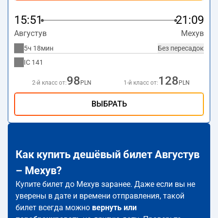
15:51
21:09
Августув
Мехув
5ч 18мин
Без пересадок
IC
141
98
128
2-й класс от:
PLN
1-й класс от:
PLN
ВЫБРАТЬ
Как купить дешёвый билет Августув
– Мехув?
Купите билет до Мехув заранее. Даже если вы не
уверены в дате и времени отправления, такой
билет всегда можно
вернуть или