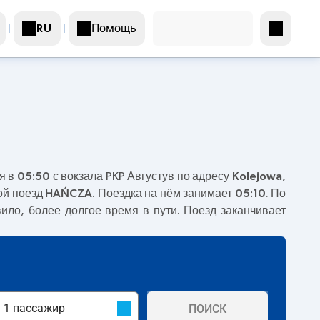
Помощь
RU
я в
05:50
с вокзала PKP Августув по адресу
Kolejowa,
ой поезд
HAŃCZA
. Поездка на нём занимает
05:10
. По
вило, более долгое время в пути. Поезд заканчивает
ПОИСК