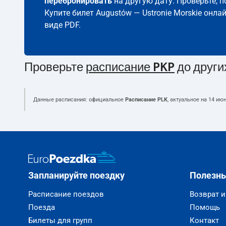
перебронировать
на другую дату. Проверьте, 
Купите билет Augustów — Ustronie Morskie онла
виде PDF.
Проверьте
расписание PKP
до други
Данные расписания: официальное
Расписание PLK
, актуальное на
14 июн
Запланируйте поездку
Полезн
Расписание поездов
Возврат 
Поезда
Помощь
Билеты для групп
Контакт