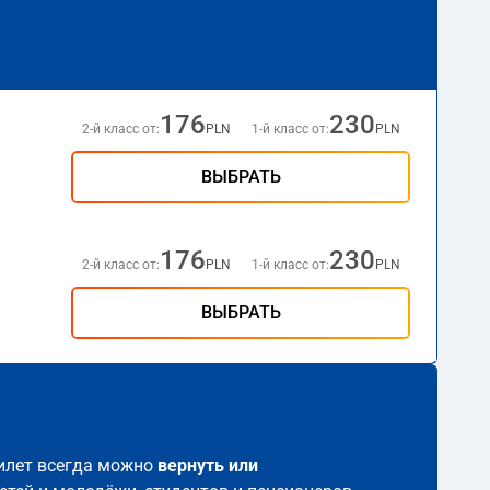
176
230
2-й класс от:
PLN
1-й класс от:
PLN
ВЫБРАТЬ
176
230
2-й класс от:
PLN
1-й класс от:
PLN
ВЫБРАТЬ
 билет всегда можно
вернуть или