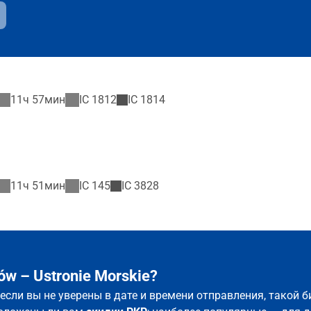
11ч 57мин
IC
1812
IC
1814
11ч 51мин
IC
145
IC
3828
w – Ustronie Morskie?
е если вы не уверены в дате и времени отправления, такой