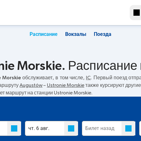
Расписание
Вокзалы
Поезда
nie Morskie. Расписание
e Morskie
обслуживает, в том числе,
IC
. Первый поезд отпр
маршруту
Augustów
–
Ustronie Morskie
также курсируют другие
ет маршрут на станции Ustronie Morskie.