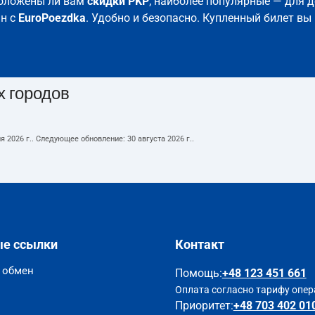
положены ли вам
скидки PKP
; наиболее популярные — для д
йн с
EuroPoezdka
. Удобно и безопасно. Купленный билет вы
х городов
я 2026 г.
. Следующее обновление:
30 августа 2026 г.
.
ые ссылки
Контакт
и обмен
Помощь
:
+48 123 451 661
Оплата согласно тарифу опер
Приоритет:
+48 703 402 01