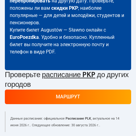
перебронировать
на другую дату. Проверьте,
положены ли вам
скидки PKP
; наиболее
популярные — для детей и молодёжи, студентов и
пенсионеров.
Купите билет Augustów — Sławno онлайн с
EuroPoezdka
. Удобно и безопасно. Купленный
билет вы получите на электронную почту и
телефон в виде PDF.
Проверьте
расписание PKP
до других
городов
МАРШРУТ
Данные расписания: официальное
Расписание PLK
, актуальное на
14
июня 2026 г.
. Следующее обновление:
30 августа 2026 г.
.