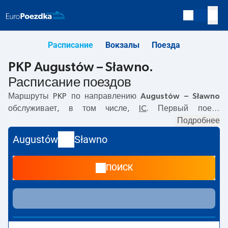
Расписание
Вокзалы
Поезда
PKP Augustów – Sławno.
Расписание поездов
Маршруты PKP по направлению
Augustów – Sławno
обслуживает, в том числе,
IC
. Первый поезд
отправляется в
05:50
с вокзала PKP Augustów по
Подробнее
адресу
Kolejowa, 16-300 Augustow
. Последний поезд
Augustów
Sławno
до Sławno отправляется в 15:51. По маршруту
Augustów
–
Sławno
также курсируют другие поезда:
- предлагают
ПОИСК
более низкую цену билета и, как правило, более долгое
время в пути. Поезд заканчивает маршрут на станции
Sławno по адресу
Dworcowa, 76-100 Slawno
.