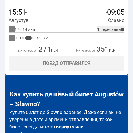
15:51
09:05
Августув
Славно
17ч 14мин
1 пересадка
IC
141
IC
38172
271
351
2-й класс от:
PLN
1-й класс от:
PLN
ПОЕЗД ОТПРАВИЛСЯ
Как купить дешёвый билет Augustów
– Sławno?
Купите билет до Sławno заранее. Даже если вы не
уверены в дате и времени отправления, такой
билет всегда можно
вернуть или