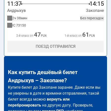
11:37
14:15
Андрыхув
Закопане
2ч 38мин
Без пересадок
IC
73150
47
61
2-й класс от:
PLN
1-й класс от:
PLN
ПОЕЗД ОТПРАВИЛСЯ
Как купить дешёвый билет
Андрыхув – Закопане?
Купите билет до Закопане заранее. Даже если вы
не уверены в дате и времени отправления, такой
билет всегда можно
вернуть или
перебронировать
на другую дату. Проверьте,