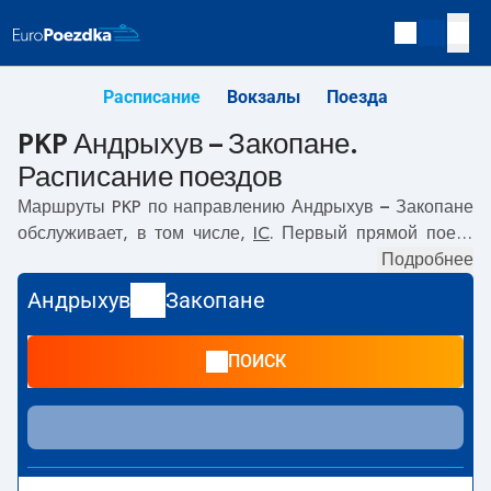
Расписание
Вокзалы
Поезда
PKP Андрыхув – Закопане.
Расписание поездов
Маршруты PKP по направлению
Андрыхув – Закопане
обслуживает, в том числе,
IC
. Первый прямой поезд
отправляется в
11:37
с вокзала PKP Андрыхув.
Подробнее
Последний поезд до Закопане отправляется в 11:37.
Андрыхув
Закопане
Самое быстрое путешествие предлагает прямой поезд
HALNY
. Поездка на нём занимает
02:38
. В настоящее
ПОИСК
время по маршруту
Андрыхув
–
Закопане
не курсируют
другие поезда перевозчика PKP Intercity. Поезд
заканчивает маршрут на станции Закопане.