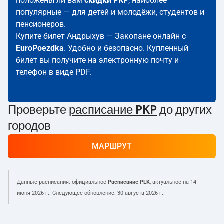
положены ли вам
скидки PKP
; наиболее
популярные — для детей и молодёжи, студентов и
пенсионеров.
Купите билет Андрыхув — Закопане онлайн с
EuroPoezdka
. Удобно и безопасно. Купленный
билет вы получите на электронную почту и
телефон в виде PDF.
Проверьте
расписание PKP
до других
городов
МАРШРУТ
Данные расписания: официальное
Расписание PLK
, актуальное на
14
июня 2026 г.
. Следующее обновление:
30 августа 2026 г.
.