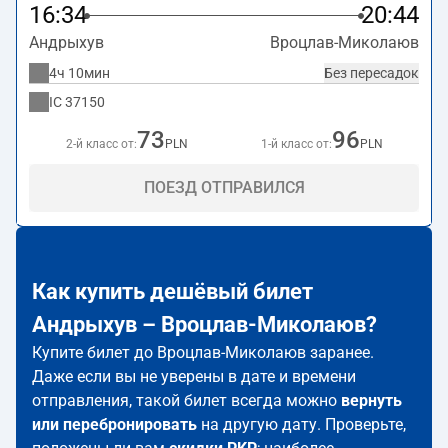
16:34
20:44
Андрыхув
Вроцлав-Миколаюв
4ч 10мин
Без пересадок
IC
37150
73
96
2-й класс от:
PLN
1-й класс от:
PLN
ПОЕЗД ОТПРАВИЛСЯ
Как купить дешёвый билет
Андрыхув – Вроцлав-Миколаюв?
Купите билет до Вроцлав-Миколаюв заранее.
Даже если вы не уверены в дате и времени
отправления, такой билет всегда можно
вернуть
или перебронировать
на другую дату. Проверьте,