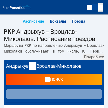
Расписание
Вокзалы
Поезда
PKP Андрыхув – Вроцлав-
Миколаюв. Расписание поездов
Маршруты PKP по направлению
Андрыхув – Вроцлав-
Миколаюв
обслуживает, в том числе,
IC
. Первый
прямой поезд отправляется в
16:34
с вокзала PKP
Подробнее
Андрыхув. Последний поезд до Вроцлав-Миколаюв
Андрыхув
Вроцлав-Миколаюв
отправляется в 16:34. Самое быстрое путешествие
предлагает прямой поезд
HALNY
. Поездка на нём
ПОИСК
занимает
04:10
. В настоящее время по маршруту
Андрыхув
–
Вроцлав-Миколаюв
не курсируют другие
поезда перевозчика PKP Intercity. Поезд заканчивает
маршрут на станции Вроцлав-Миколаюв.