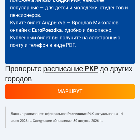
положены ли вам
скидки PKP
; наиболее
популярные — для детей и молодёжи, студентов и
пенсионеров.
Купите билет Андрыхув — Вроцлав-Миколаюв
онлайн с
EuroPoezdka
. Удобно и безопасно.
Купленный билет вы получите на электронную
почту и телефон в виде PDF.
Проверьте
расписание PKP
до других
городов
МАРШРУТ
Данные расписания: официальное
Расписание PLK
, актуальное на
14
июня 2026 г.
. Следующее обновление:
30 августа 2026 г.
.