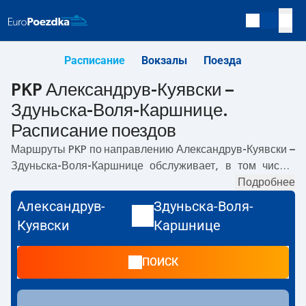
Расписание
Вокзалы
Поезда
PKP Александрув-Куявски –
Здуньска-Воля-Каршнице.
Расписание поездов
Маршруты PKP по направлению
Александрув-Куявски –
Здуньска-Воля-Каршнице
обслуживает, в том числе,
TLK
. Первый прямой поезд отправляется в
Подробнее
01:02
с
вокзала PKP Александрув-Куявски. Последний поезд до
Александрув-
Здуньска-Воля-
Здуньска-Воля-Каршнице отправляется в 02:28. Самое
Куявски
Каршнице
быстрое путешествие предлагает прямой поезд
KORSARZ
. Поездка на нём занимает
02:30
. По
ПОИСК
маршруту
Александрув-Куявски
–
Здуньска-Воля-
Каршнице
также курсируют другие поезда:
- предлагают
более низкую цену билета и, как правило, более долгое