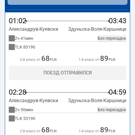
время в пути. Поезд заканчивает маршрут на станции
Здуньска-Воля-Каршнице.
01:02
03:43
Александрув-Куявски
Здуньска-Воля-Каршнице
2ч 41мин
Без пересадок
TLK
83190
68
89
2-й класс от:
PLN
1-й класс от:
PLN
ПОЕЗД ОТПРАВИЛСЯ
02:28
04:59
Александрув-Куявски
Здуньска-Воля-Каршнице
2ч 30мин
Без пересадок
TLK
53190
68
89
2-й класс от:
PLN
1-й класс от:
PLN