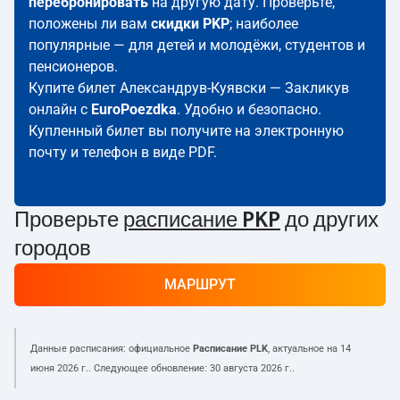
перебронировать
на другую дату. Проверьте,
положены ли вам
скидки PKP
; наиболее
популярные — для детей и молодёжи, студентов и
пенсионеров.
Купите билет Александрув-Куявски — Закликув
онлайн с
EuroPoezdka
. Удобно и безопасно.
Купленный билет вы получите на электронную
почту и телефон в виде PDF.
Проверьте
расписание PKP
до других
городов
МАРШРУТ
Данные расписания: официальное
Расписание PLK
, актуальное на
14
июня 2026 г.
. Следующее обновление:
30 августа 2026 г.
.