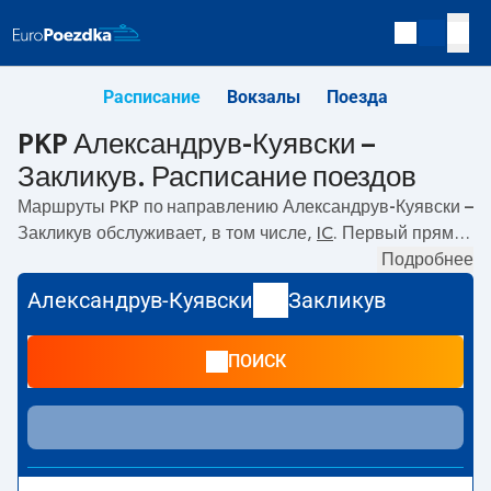
Расписание
Вокзалы
Поезда
PKP Александрув-Куявски –
Закликув. Расписание поездов
Маршруты PKP по направлению
Александрув-Куявски –
Закликув
обслуживает, в том числе,
IC
. Первый прямой
поезд отправляется в
07:31
с вокзала PKP Александрув-
Подробнее
Куявски. Последний поезд до Закликув отправляется в
Александрув-Куявски
Закликув
15:34. Самое быстрое путешествие предлагает прямой
поезд
NOTEĆ
. Поездка на нём занимает
05:16
. По
ПОИСК
маршруту
Александрув-Куявски
–
Закликув
также
курсируют другие поезда:
- предлагают более низкую
цену билета и, как правило, более долгое время в пути.
Поезд заканчивает маршрут на станции Закликув.