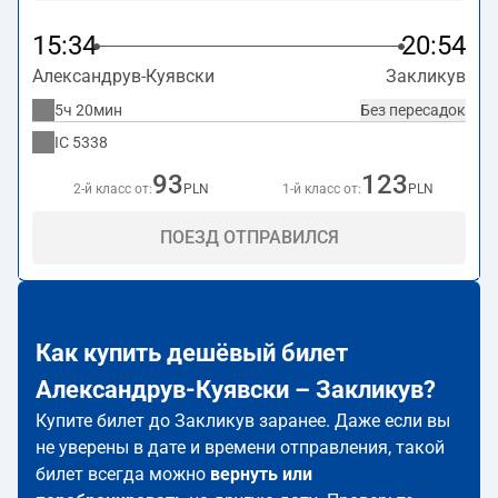
15:34
20:54
Александрув-Куявски
Закликув
5ч 20мин
Без пересадок
IC
5338
93
123
2-й класс от:
PLN
1-й класс от:
PLN
ПОЕЗД ОТПРАВИЛСЯ
Как купить дешёвый билет
Александрув-Куявски – Закликув?
Купите билет до Закликув заранее. Даже если вы
не уверены в дате и времени отправления, такой
билет всегда можно
вернуть или