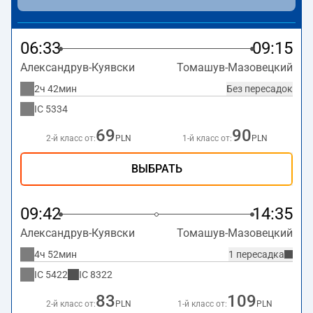
в пути. Поезд заканчивает маршрут на станции
Томашув-Мазовецкий.
06:33
09:15
Александрув-Куявски
Томашув-Мазовецкий
2ч 42мин
Без пересадок
IC
5334
69
90
2-й класс от:
PLN
1-й класс от:
PLN
ВЫБРАТЬ
09:42
14:35
Александрув-Куявски
Томашув-Мазовецкий
4ч 52мин
1 пересадка
IC
5422
IC
8322
83
109
2-й класс от:
PLN
1-й класс от:
PLN