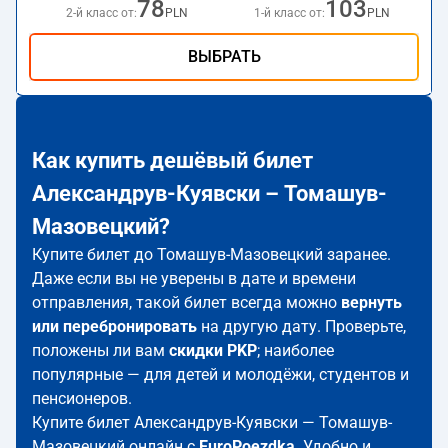
78
103
2-й класс от:
PLN
1-й класс от:
PLN
ВЫБРАТЬ
Как купить дешёвый билет
Александрув-Куявски – Томашув-
Мазовецкий?
Купите билет до Томашув-Мазовецкий заранее.
Даже если вы не уверены в дате и времени
отправления, такой билет всегда можно
вернуть
или перебронировать
на другую дату. Проверьте,
положены ли вам
скидки PKP
; наиболее
популярные — для детей и молодёжи, студентов и
пенсионеров.
Купите билет Александрув-Куявски — Томашув-
Мазовецкий онлайн с
EuroPoezdka
. Удобно и