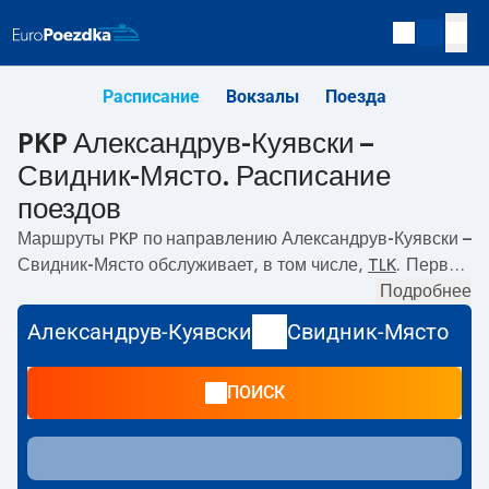
Расписание
Вокзалы
Поезда
PKP Александрув-Куявски –
Свидник-Място. Расписание
поездов
Маршруты PKP по направлению
Александрув-Куявски –
Свидник-Място
обслуживает, в том числе,
TLK
. Первый
поезд отправляется в
01:02
с вокзала PKP Александрув-
Подробнее
Куявски. Последний поезд до Свидник-Място
Александрув-Куявски
Свидник-Място
отправляется в 15:34. По маршруту
Александрув-
Куявски
–
Свидник-Място
также курсируют другие
ПОИСК
поезда:
- предлагают более низкую цену билета и, как
правило, более долгое время в пути. Поезд заканчивает
маршрут на станции Свидник-Място.