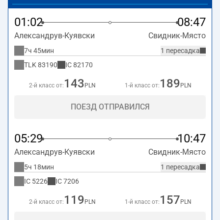
01:02
08:47
Александрув-Куявски
Свидник-Място
7ч 45мин
1 пересадка
TLK
83190
IC
82170
143
189
2-й класс от:
PLN
1-й класс от:
PLN
ПОЕЗД ОТПРАВИЛСЯ
05:29
10:47
Александрув-Куявски
Свидник-Място
5ч 18мин
1 пересадка
IC
5226
IC
7206
119
157
2-й класс от:
PLN
1-й класс от:
PLN