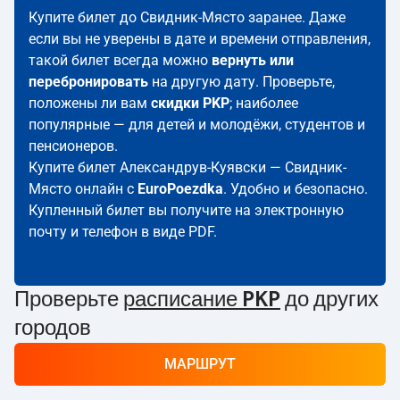
Купите билет до Свидник-Място заранее. Даже
если вы не уверены в дате и времени отправления,
такой билет всегда можно
вернуть или
перебронировать
на другую дату. Проверьте,
положены ли вам
скидки PKP
; наиболее
популярные — для детей и молодёжи, студентов и
пенсионеров.
Купите билет Александрув-Куявски — Свидник-
Място онлайн с
EuroPoezdka
. Удобно и безопасно.
Купленный билет вы получите на электронную
почту и телефон в виде PDF.
Проверьте
расписание PKP
до других
городов
МАРШРУТ