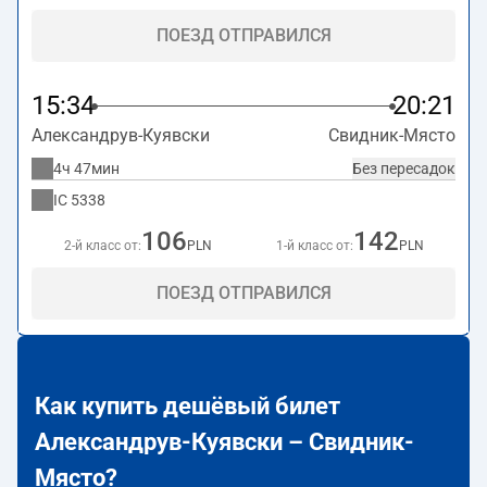
ПОЕЗД ОТПРАВИЛСЯ
15:34
20:21
Александрув-Куявски
Свидник-Място
4ч 47мин
Без пересадок
IC
5338
106
142
2-й класс от:
PLN
1-й класс от:
PLN
ПОЕЗД ОТПРАВИЛСЯ
Как купить дешёвый билет
Александрув-Куявски – Свидник-
Място?