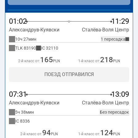
01:02
11:29
Александрув-Куявски
Сталёва-Воля Центр
10ч 27мин
1 пересадка
TLK
83190
IC
32110
165
218
2-й класс от:
PLN
1-й класс от:
PLN
ПОЕЗД ОТПРАВИЛСЯ
07:31
13:09
Александрув-Куявски
Сталёва-Воля Центр
5ч 38мин
Без пересадок
IC
8336
94
124
2-й класс от:
PLN
1-й класс от:
PLN