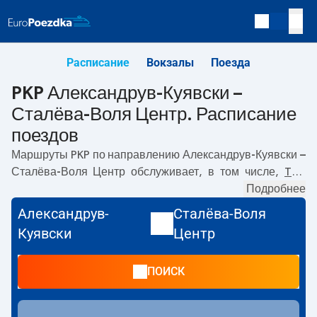
Расписание
Вокзалы
Поезда
PKP Александрув-Куявски –
Сталёва-Воля Центр. Расписание
поездов
Маршруты PKP по направлению
Александрув-Куявски –
Сталёва-Воля Центр
обслуживает, в том числе,
TLK
.
Первый поезд отправляется в
01:02
с вокзала PKP
Подробнее
Александрув-Куявски. Последний поезд до Сталёва-
Александрув-
Сталёва-Воля
Воля Центр отправляется в 15:34. По маршруту
Куявски
Центр
Александрув-Куявски
–
Сталёва-Воля Центр
также
курсируют другие поезда:
- предлагают более низкую
ПОИСК
цену билета и, как правило, более долгое время в пути.
Поезд заканчивает маршрут на станции Сталёва-Воля
Центр.