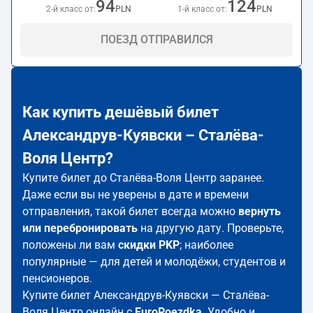
94
124
2-й класс от:
PLN
1-й класс от:
PLN
ПОЕЗД ОТПРАВИЛСЯ
Как купить дешёвый билет
Александрув-Куявски – Сталёва-
Воля Центр?
Купите билет до Сталёва-Воля Центр заранее.
Даже если вы не уверены в дате и времени
отправления, такой билет всегда можно
вернуть
или перебронировать
на другую дату. Проверьте,
положены ли вам
скидки PKP
; наиболее
популярные — для детей и молодёжи, студентов и
пенсионеров.
Купите билет Александрув-Куявски — Сталёва-
Воля Центр онлайн с
EuroPoezdka
. Удобно и