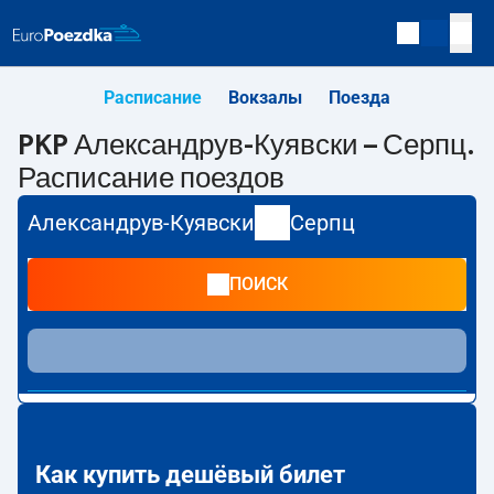
Расписание
Вокзалы
Поезда
PKP Александрув-Куявски – Серпц.
Расписание поездов
Александрув-Куявски
Серпц
ПОИСК
Как купить дешёвый билет