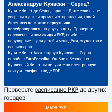
Александрув-Куявски – Серпц?
Купите билет до Серпц заранее. Даже если вы не
уверены в дате и времени отправления, такой
билет всегда можно
вернуть или
перебронировать
на другую дату. Проверьте,
положены ли вам
скидки PKP
; наиболее
популярные — для детей и молодёжи, студентов и
пенсионеров.
Купите билет Александрув-Куявски — Серпц
онлайн с
EuroPoezdka
. Удобно и безопасно.
Купленный билет вы получите на электронную
почту и телефон в виде PDF.
Проверьте
расписание PKP
до других
городов
МАРШРУТ