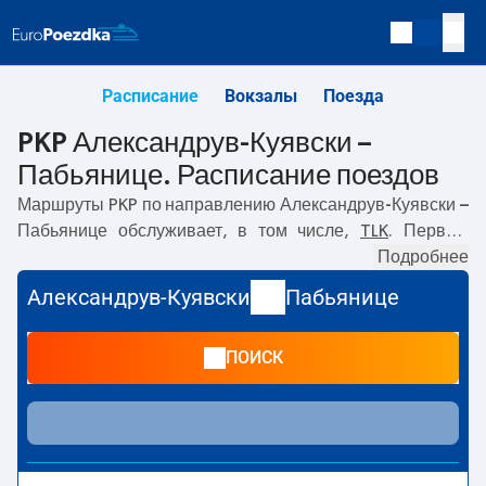
Расписание
Вокзалы
Поезда
PKP Александрув-Куявски –
Пабьянице. Расписание поездов
Маршруты PKP по направлению
Александрув-Куявски –
Пабьянице
обслуживает, в том числе,
TLK
. Первый
прямой поезд отправляется в
01:02
с вокзала PKP
Подробнее
Александрув-Куявски. Последний поезд до Пабьянице
Александрув-Куявски
Пабьянице
отправляется в 19:41. Самое быстрое путешествие
предлагает прямой поезд
KORSARZ
. Поездка на нём
ПОИСК
занимает
02:05
. По маршруту
Александрув-Куявски
–
Пабьянице
также курсируют другие поезда:
IC Intercity
-
предлагают более низкую цену билета и, как правило,
более долгое время в пути. Поезд заканчивает маршрут
на станции Пабьянице.