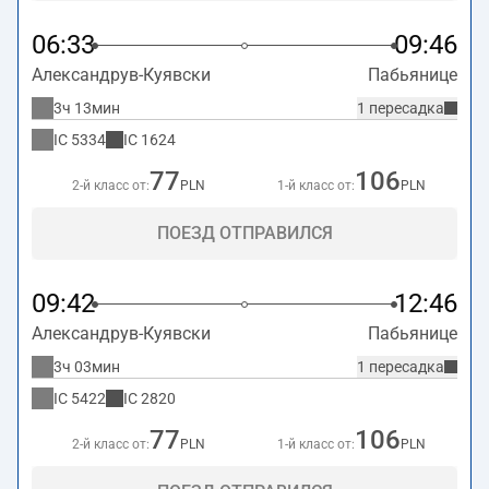
06:33
09:46
Александрув-Куявски
Пабьянице
3ч 13мин
1 пересадка
IC
5334
IC
1624
77
106
2-й класс от:
PLN
1-й класс от:
PLN
ПОЕЗД ОТПРАВИЛСЯ
09:42
12:46
Александрув-Куявски
Пабьянице
3ч 03мин
1 пересадка
IC
5422
IC
2820
77
106
2-й класс от:
PLN
1-й класс от:
PLN