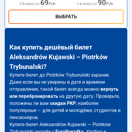
69
90
2-й класс от:
PLN
1-й класс от:
PLN
ВЫБРАТЬ
Как купить дешёвый билет
Aleksandrów Kujawski – Piotrków
Trybunalski?
Купите билет до Piotrków Trybunalski заранее.
Даже если вы не уверены в дате и времени
отправления, такой билет всегда можно
вернуть
или перебронировать
на другую дату. Проверьте,
положены ли вам
скидки PKP
; наиболее
популярные — для детей и молодёжи, студентов и
пенсионеров.
Купите билет Aleksandrów Kujawski — Piotrków
Trybunalski онлайн с
EuroPoezdka
. Удобно и