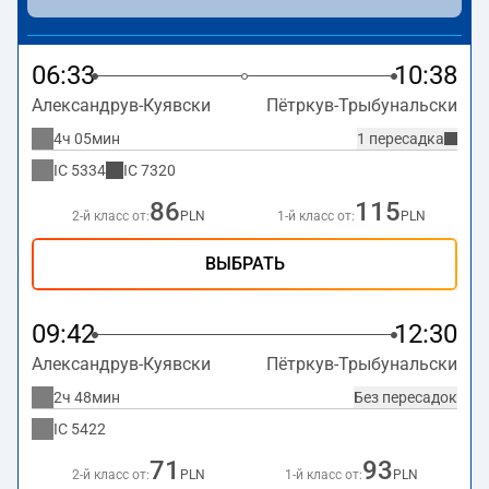
06:33
10:38
Александрув-Куявски
Пётркув-Трыбунальски
4ч 05мин
1 пересадка
IC
5334
IC
7320
86
115
2-й класс от:
PLN
1-й класс от:
PLN
ВЫБРАТЬ
09:42
12:30
Александрув-Куявски
Пётркув-Трыбунальски
2ч 48мин
Без пересадок
IC
5422
71
93
2-й класс от:
PLN
1-й класс от:
PLN