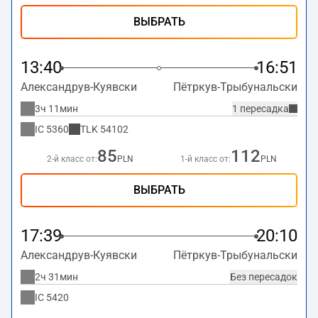
ВЫБРАТЬ
13:40
16:51
Александрув-Куявски
Пётркув-Трыбунальски
3ч 11мин
1 пересадка
IC
5360
TLK
54102
85
112
2-й класс от:
PLN
1-й класс от:
PLN
ВЫБРАТЬ
17:39
20:10
Александрув-Куявски
Пётркув-Трыбунальски
2ч 31мин
Без пересадок
IC
5420