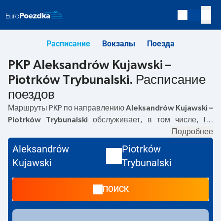
Расписание
Вокзалы
Поезда
PKP Aleksandrów Kujawski –
Piotrków Trybunalski. Расписание
поездов
Маршруты PKP по направлению
Aleksandrów Kujawski –
Piotrków Trybunalski
обслуживает, в том числе,
IC
.
Первый поезд отправляется в
06:33
с вокзала PKP
Подробнее
Aleksandrów Kujawski. Последний поезд до Piotrków
Aleksandrów
Piotrków
Trybunalski отправляется в 17:39. По маршруту
Kujawski
Trybunalski
Aleksandrów Kujawski
–
Piotrków Trybunalski
также
курсируют другие поезда:
TLK
- предлагают более
ПОИСК
низкую цену билета и, как правило, более долгое время
в пути. Поезд заканчивает маршрут на станции Piotrków
Trybunalski.