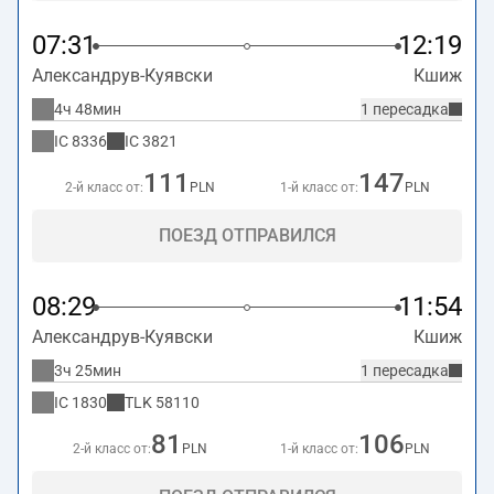
07:31
12:19
Александрув-Куявски
Кшиж
4ч 48мин
1 пересадка
IC
8336
IC
3821
111
147
2-й класс от:
PLN
1-й класс от:
PLN
ПОЕЗД ОТПРАВИЛСЯ
08:29
11:54
Александрув-Куявски
Кшиж
3ч 25мин
1 пересадка
IC
1830
TLK
58110
81
106
2-й класс от:
PLN
1-й класс от:
PLN