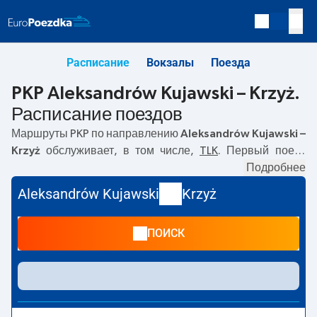
Расписание
Вокзалы
Поезда
PKP Aleksandrów Kujawski – Krzyż.
Расписание поездов
Маршруты PKP по направлению
Aleksandrów Kujawski –
Krzyż
обслуживает, в том числе,
TLK
. Первый поезд
отправляется в
01:02
с вокзала PKP Aleksandrów
Подробнее
Kujawski. Последний поезд до Krzyż отправляется в
Aleksandrów Kujawski
Krzyż
16:29. По маршруту
Aleksandrów Kujawski
–
Krzyż
также
курсируют другие поезда:
- предлагают более низкую
ПОИСК
цену билета и, как правило, более долгое время в пути.
Поезд заканчивает маршрут на станции Krzyż.