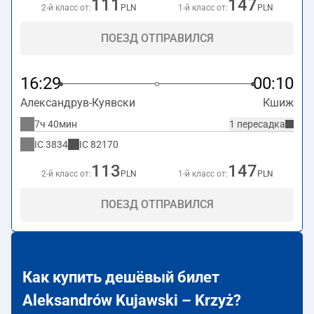
111
147
2-й класс от:
PLN
1-й класс от:
PLN
ПОЕЗД ОТПРАВИЛСЯ
16:29
00:10
Александрув-Куявски
Кшиж
7ч 40мин
1 пересадка
IC
3834
IC
82170
113
147
2-й класс от:
PLN
1-й класс от:
PLN
ПОЕЗД ОТПРАВИЛСЯ
Как купить дешёвый билет
Aleksandrów Kujawski – Krzyż?