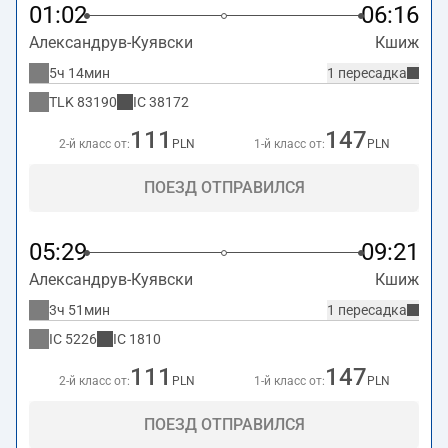
01:02
06:16
Александрув-Куявски
Кшиж
5ч 14мин
1 пересадка
TLK
83190
IC
38172
111
147
2-й класс от:
PLN
1-й класс от:
PLN
ПОЕЗД ОТПРАВИЛСЯ
05:29
09:21
Александрув-Куявски
Кшиж
3ч 51мин
1 пересадка
IC
5226
IC
1810
111
147
2-й класс от:
PLN
1-й класс от:
PLN
ПОЕЗД ОТПРАВИЛСЯ