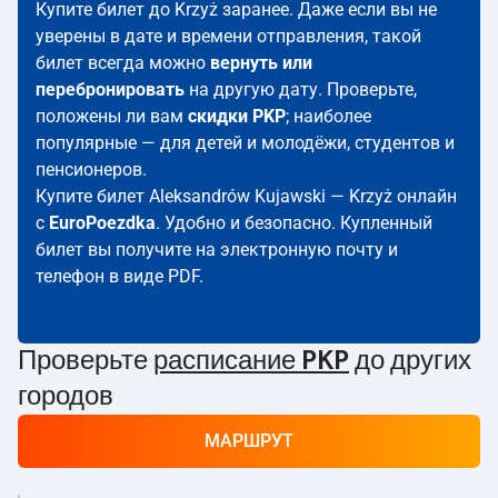
Купите билет до Krzyż заранее. Даже если вы не
уверены в дате и времени отправления, такой
билет всегда можно
вернуть или
перебронировать
на другую дату. Проверьте,
положены ли вам
скидки PKP
; наиболее
популярные — для детей и молодёжи, студентов и
пенсионеров.
Купите билет Aleksandrów Kujawski — Krzyż онлайн
с
EuroPoezdka
. Удобно и безопасно. Купленный
билет вы получите на электронную почту и
телефон в виде PDF.
Проверьте
расписание PKP
до других
городов
МАРШРУТ