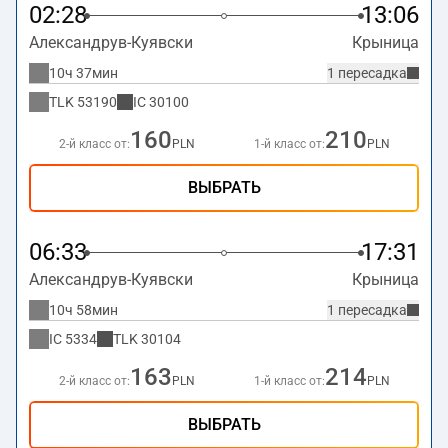
02:28
13:06
Александрув-Куявски
Крыница
10ч 37мин
1 пересадка
TLK
53190
IC
30100
160
210
2-й класс от:
PLN
1-й класс от:
PLN
ВЫБРАТЬ
06:33
17:31
Александрув-Куявски
Крыница
10ч 58мин
1 пересадка
IC
5334
TLK
30104
163
214
2-й класс от:
PLN
1-й класс от:
PLN
ВЫБРАТЬ