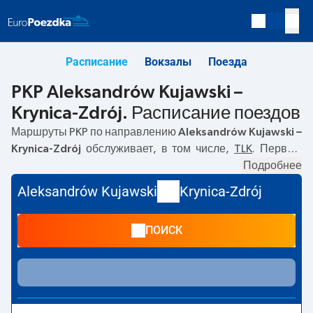
Расписание
Вокзалы
Поезда
PKP Aleksandrów Kujawski –
Krynica-Zdrój. Расписание поездов
Маршруты PKP по направлению
Aleksandrów Kujawski –
Krynica-Zdrój
обслуживает, в том числе,
TLK
. Первый
поезд отправляется в
02:28
с вокзала PKP Aleksandrów
Подробнее
Kujawski. Последний поезд до Krynica-Zdrój
Aleksandrów Kujawski
Krynica-Zdrój
отправляется в 06:33. По маршруту
Aleksandrów
Kujawski
–
Krynica-Zdrój
также курсируют другие поезда:
-
ПОИСК
предлагают более низкую цену билета и, как правило,
более долгое время в пути. Поезд заканчивает маршрут
на станции Krynica-Zdrój.